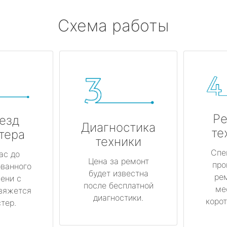
Схема работы
Ре
езд
Диагностика
те
тера
техники
Спе
ас до
Цена за ремонт
про
ованного
будет известна
ре
ени с
после бесплатной
ме
вяжется
диагностики.
корот
тер.