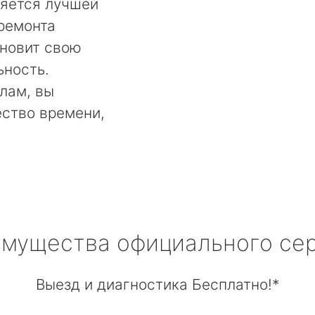
ляется лучшей
 ремонта
ановит свою
ьность.
лам, вы
ество времени,
мущества официального се
Выезд и диагностика Бесплатно!*