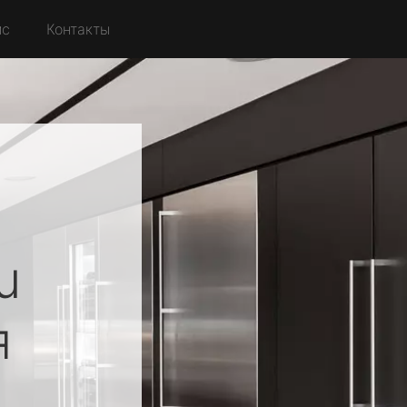
йс
Контакты
u
я