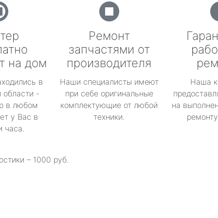
тер
Ремонт
Гаран
латно
запчастями от
рабо
т на дом
производителя
рем
аходились в
Наши специалисты имеют
Наша к
 области -
при себе оригинальные
предоставл
р в любом
комплектующие от любой
на выполнен
ет у Вас в
техники.
ремонту 
и часа.
остики – 1000 руб.