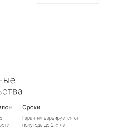
ные
ьства
алон
Сроки
е
Гарантия варьируется от
ости
полугода до 2-х лет