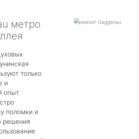
au
метро
Аллея
духовых
унинская
ьзуют только
е и
й опыт
ыстро
у поломки и
б решения
ользование