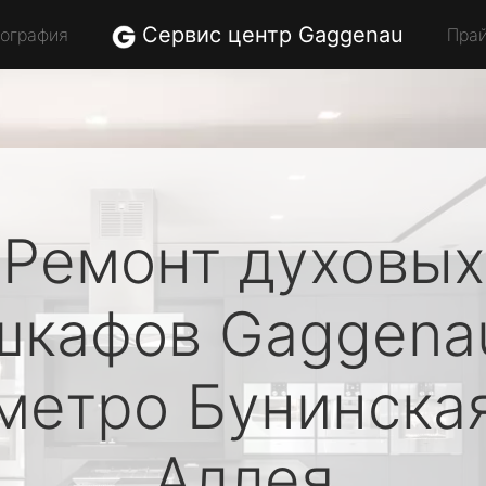
Сервис центр Gaggenau
еография
Пра
Ремонт духовых
шкафов
Gaggena
метро Бунинска
Аллея