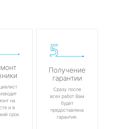
монт
Получение
хники
гарантии
циалист
Сразу после
изводит
всех работ Вам
монт на
будет
сте и в
предоставлена
кий срок.
гарантия.