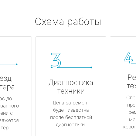
Схема работы
Ре
езд
Диагностика
те
тера
техники
Спе
ас до
Цена за ремонт
про
ованного
будет известна
ре
ени с
после бесплатной
ме
вяжется
диагностики.
корот
тер.