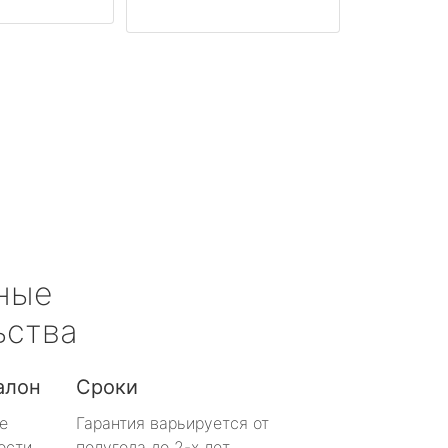
ные
ьства
алон
Сроки
е
Гарантия варьируется от
ости
полугода до 2-х лет