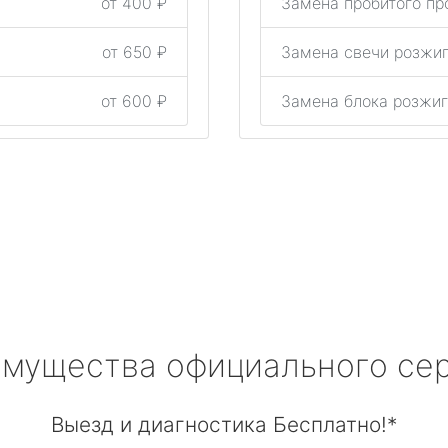
от 400 ₽
Замена пробитого п
от 650 ₽
Замена свечи розж
от 600 ₽
Замена блока розж
мущества официального се
Выезд и диагностика Бесплатно!*