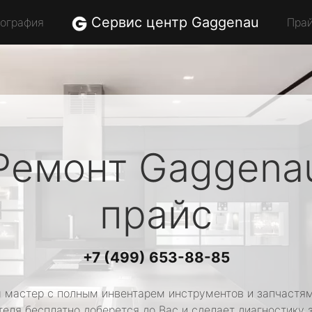
Сервис центр Gaggenau
еография
Пра
Ремонт
Gaggena
прайс
+7 (499) 653-88-85
 мастер с полным инвентарем инструментов и запчастям
еля бесплатно доберется до Вас и сделает диагностику 