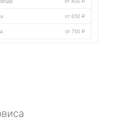
ровода
от 400 ₽
ига
от 650 ₽
ига
от 750 ₽
рвиса