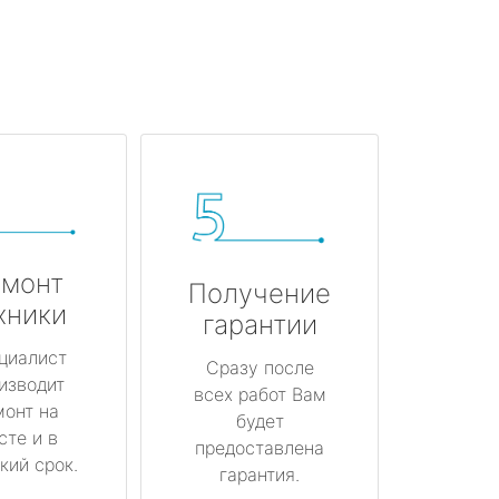
монт
Получение
хники
гарантии
циалист
Сразу после
изводит
всех работ Вам
монт на
будет
сте и в
предоставлена
кий срок.
гарантия.