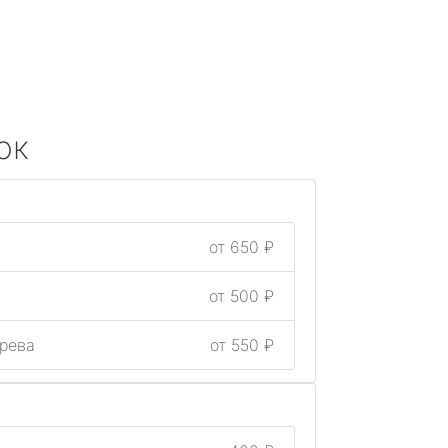
ок
от 650 ₽
а
от 500 ₽
грева
от 550 ₽