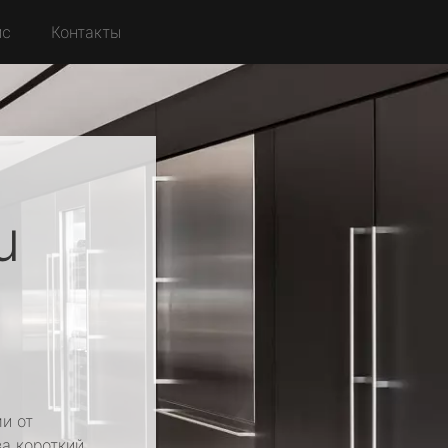
йс
Контакты
u
и от
за короткий