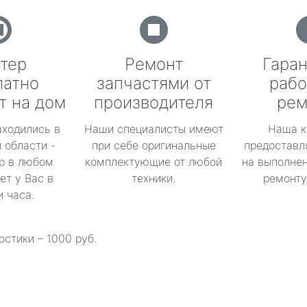
тер
Ремонт
Гаран
латно
запчастями от
рабо
т на дом
производителя
рем
аходились в
Наши специалисты имеют
Наша к
 области -
при себе оригинальные
предоставл
р в любом
комплектующие от любой
на выполнен
ет у Вас в
техники.
ремонту 
и часа.
остики – 1000 руб.