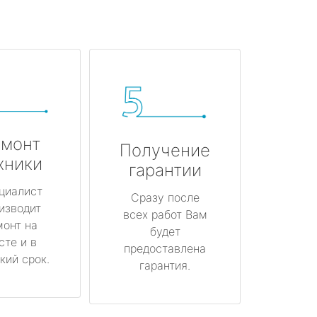
монт
Получение
хники
гарантии
циалист
Сразу после
изводит
всех работ Вам
монт на
будет
сте и в
предоставлена
кий срок.
гарантия.