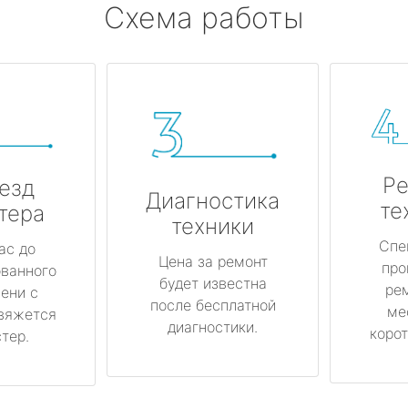
Схема работы
Ре
езд
Диагностика
те
тера
техники
Спе
ас до
Цена за ремонт
про
ованного
будет известна
ре
ени с
после бесплатной
ме
вяжется
диагностики.
корот
тер.