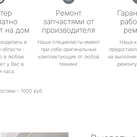
тер
Ремонт
Гаран
латно
запчастями от
рабо
т на дом
производителя
рем
аходились в
Наши специалисты имеют
Наша к
 области -
при себе оригинальные
предоставл
р в любом
комплектующие от любой
на выполнен
ет у Вас в
техники.
ремонту 
и часа.
остики – 1000 руб.