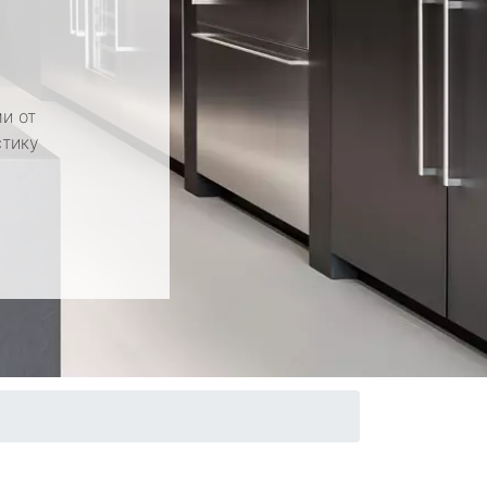
и от
стику