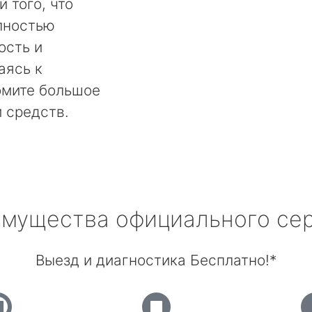
 того, что
лностью
ость и
аясь к
омите большое
и средств.
мущества официального се
Выезд и диагностика Бесплатно!*