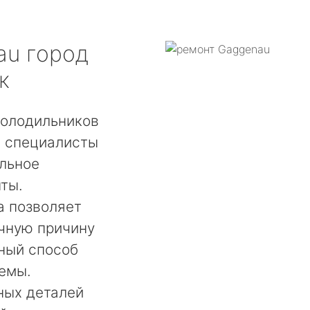
au
город
к
холодильников
, специалисты
льное
ты.
а позволяет
чную причину
ный способ
емы.
ных деталей