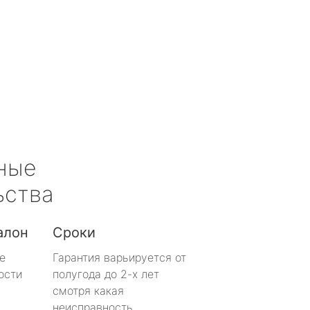
ные
ьства
алон
Сроки
е
Гарантия варьируется от
ости
полугода до 2-х лет
смотря какая
неисправность.