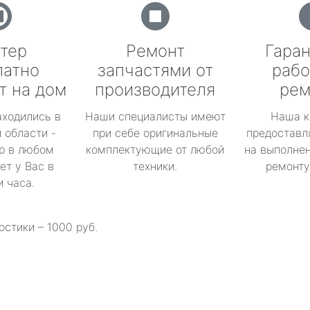
тер
Ремонт
Гаран
латно
запчастями от
рабо
т на дом
производителя
рем
аходились в
Наши специалисты имеют
Наша к
 области -
при себе оригинальные
предоставл
р в любом
комплектующие от любой
на выполнен
ет у Вас в
техники.
ремонту 
и часа.
остики – 1000 руб.