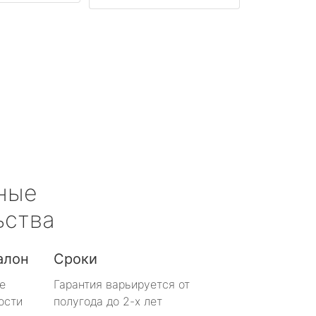
ные
ьства
алон
Сроки
е
Гарантия варьируется от
ости
полугода до 2-х лет