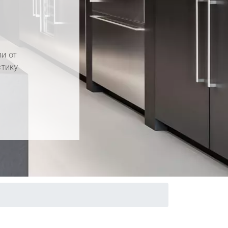
и от
стику