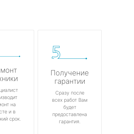
монт
Получение
хники
гарантии
циалист
Сразу после
изводит
всех работ Вам
монт на
будет
сте и в
предоставлена
кий срок.
гарантия.