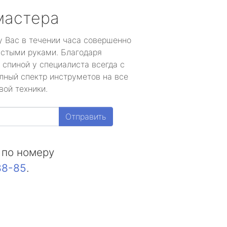
мастера
у Вас в течении часа совершенно
устыми руками. Благодаря
 спиной у специалиста всегда с
лный спектр инструметов на все
вой техники.
Отправить
 по номеру
88-85
.