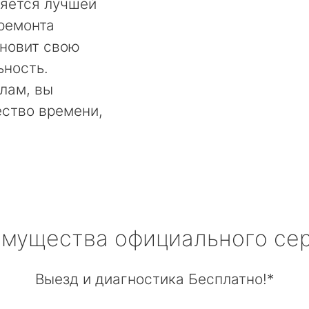
ляется лучшей
 ремонта
ановит свою
ьность.
лам, вы
ество времени,
мущества официального се
Выезд и диагностика Бесплатно!*