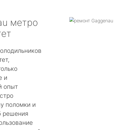
au
метро
тет
холодильников
ет,
только
е и
й опыт
ыстро
у поломки и
б решения
ользование