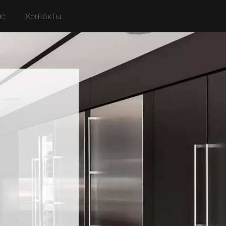
йс
Контакты
о