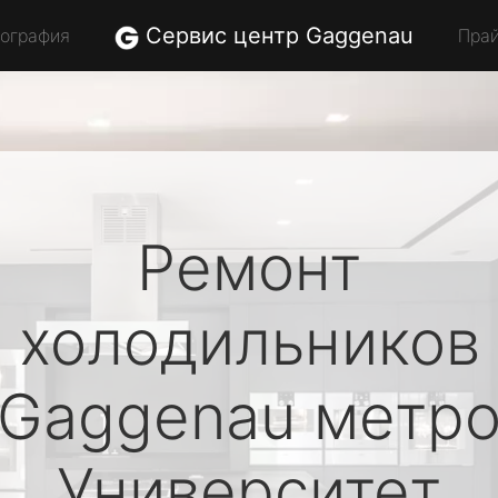
Сервис центр Gaggenau
еография
Пра
Ремонт
холодильников
Gaggenau
метр
Университет