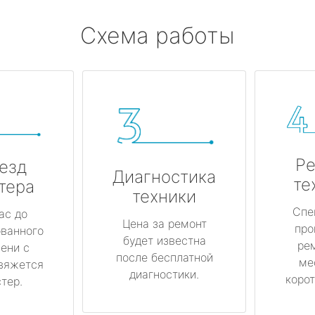
Схема работы
Ре
езд
Диагностика
те
тера
техники
Спе
ас до
Цена за ремонт
про
ованного
будет известна
ре
ени с
после бесплатной
ме
вяжется
диагностики.
корот
тер.