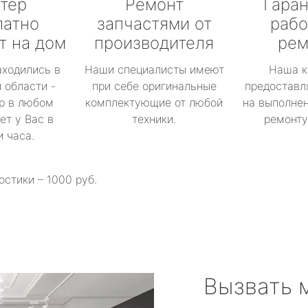
тер
Ремонт
Гаран
латно
запчастями от
рабо
т на дом
производителя
рем
аходились в
Наши специалисты имеют
Наша к
 области -
при себе оригинальные
предоставл
р в любом
комплектующие от любой
на выполнен
ет у Вас в
техники.
ремонту 
и часа.
остики – 1000 руб.
Вызвать 