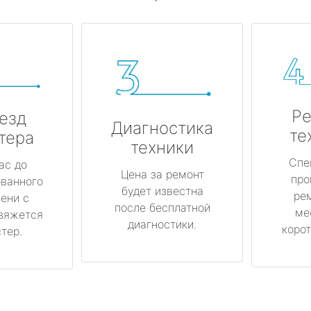
Ре
езд
Диагностика
те
тера
техники
Спе
ас до
Цена за ремонт
про
ованного
будет известна
ре
ени с
после бесплатной
ме
вяжется
диагностики.
корот
тер.