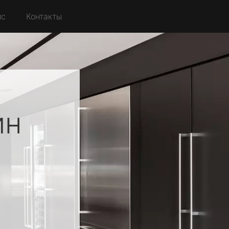
йс
Контакты
ин
о