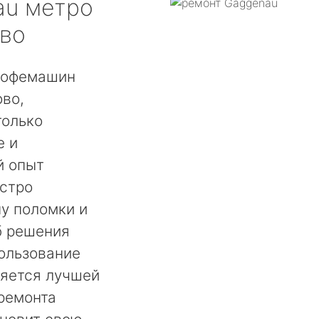
au
метро
во
кофемашин
во,
только
е и
й опыт
ыстро
у поломки и
б решения
ользование
ляется лучшей
 ремонта