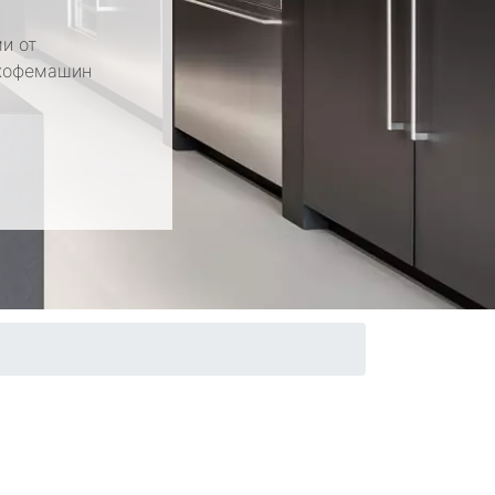
и от
 кофемашин