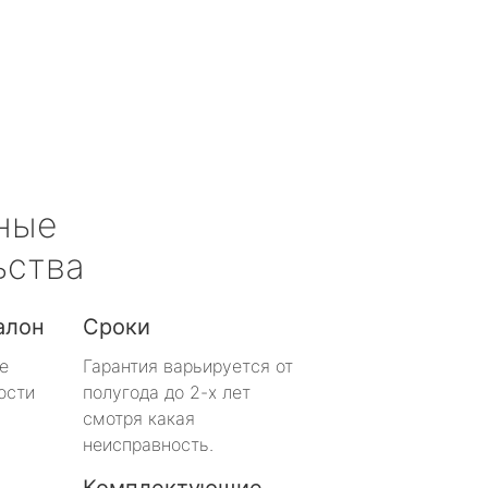
ные
ьства
алон
Сроки
е
Гарантия варьируется от
ости
полугода до 2-х лет
смотря какая
неисправность.
Комплектующие