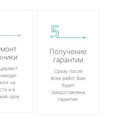
монт
Получение
хники
гарантии
циалист
Сразу после
изводит
всех работ Вам
монт на
будет
сте и в
предоставлена
кий срок.
гарантия.