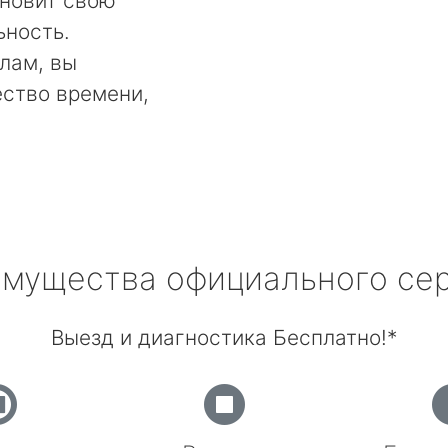
ановит свою
ьность.
лам, вы
ество времени,
мущества официального се
Выезд и диагностика Бесплатно!*