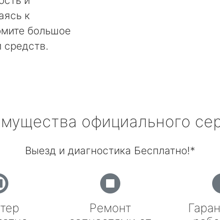
ость и
аясь к
омите большое
и средств.
мущества официального се
Выезд и диагностика Бесплатно!*
тер
Ремонт
Гаран