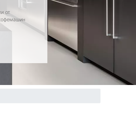
и от
 кофемашин