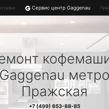
Сервис центр Gaggenau
еография
Пра
емонт кофемаш
Gaggenau
метр
Пражская
+7 (499) 653-88-85