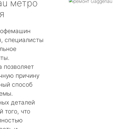
au
метро
я
кофемашин
, специалисты
льное
ты.
а позволяет
чную причину
ный способ
емы.
ных деталей
 того, что
лностью