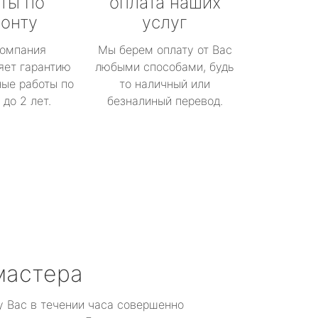
ты по
оплата наших
онту
услуг
омпания
Мы берем оплату от Вас
яет гарантию
любыми способами, будь
ые работы по
то наличный или
до 2 лет.
безналиный перевод.
мастера
у Вас в течении часа совершенно