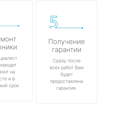
монт
Получение
хники
гарантии
циалист
Сразу после
изводит
всех работ Вам
монт на
будет
сте и в
предоставлена
кий срок.
гарантия.