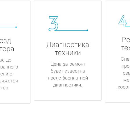
Ре
езд
Диагностика
те
тера
техники
Спе
ас до
Цена за ремонт
про
ованного
будет известна
ре
ени с
после бесплатной
ме
вяжется
диагностики.
корот
тер.