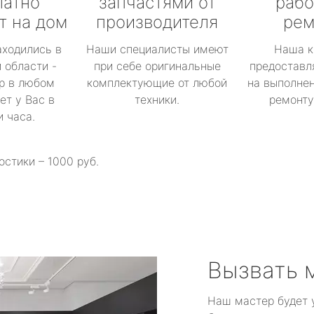
латно
запчастями от
рабо
т на дом
производителя
рем
аходились в
Наши специалисты имеют
Наша к
 области -
при себе оригинальные
предоставл
р в любом
комплектующие от любой
на выполнен
ет у Вас в
техники.
ремонту 
и часа.
остики – 1000 руб.
Вызвать 
Наш мастер будет 