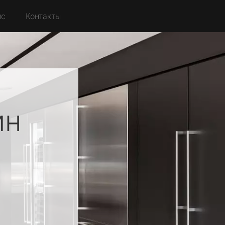
йс
Контакты
ин
о