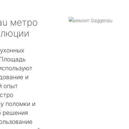
au
метро
олюции
кухонных
 Площадь
используют
дование и
й опыт
ыстро
у поломки и
б решения
ользование