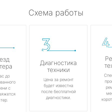
Схема работы
Ре
езд
Диагностика
те
тера
техники
Спе
ас до
Цена за ремонт
про
ованного
будет известна
ре
ени с
после бесплатной
ме
вяжется
диагностики.
корот
тер.