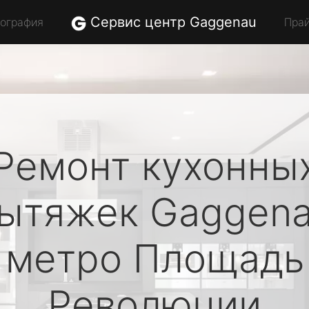
Сервис центр Gaggenau
еография
Пра
Ремонт кухонны
ытяжек
Gaggen
метро Площадь
Революции