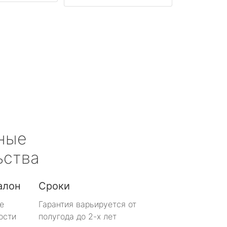
ные
ьства
алон
Сроки
е
Гарантия варьируется от
ости
полугода до 2-х лет