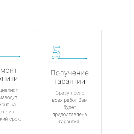
монт
Получение
хники
гарантии
циалист
Сразу после
изводит
всех работ Вам
монт на
будет
сте и в
предоставлена
кий срок.
гарантия.