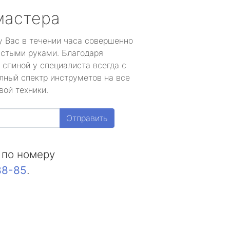
мастера
у Вас в течении часа совершенно
устыми руками. Благодаря
 спиной у специалиста всегда с
лный спектр инструметов на все
вой техники.
Отправить
 по номеру
88-85
.