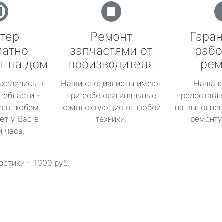
тер
Ремонт
Гаран
латно
запчастями от
рабо
т на дом
производителя
рем
аходились в
Наши специалисты имеют
Наша к
 области -
при себе оригинальные
предоставл
р в любом
комплектующие от любой
на выполнен
ет у Вас в
техники.
ремонту 
и часа.
остики – 1000 руб.