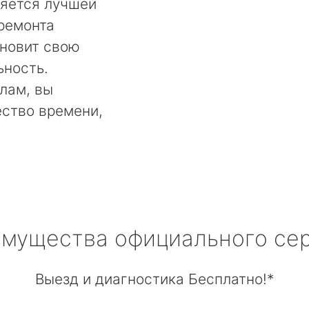
ляется лучшей
 ремонта
ановит свою
ьность.
лам, вы
ество времени,
мущества официального се
Выезд и диагностика Бесплатно!*