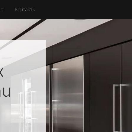
йс
Контакты
х
au