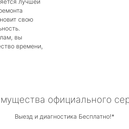
ляется лучшей
 ремонта
ановит свою
ьность.
лам, вы
ество времени,
мущества официального се
Выезд и диагностика Бесплатно!*