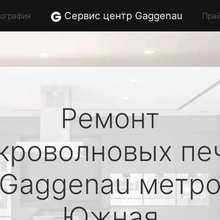
Сервис центр Gaggenau
еография
Пра
Ремонт
кроволновых пе
Gaggenau
метр
Южная