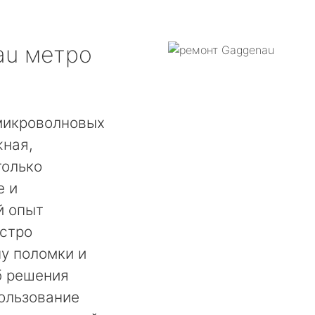
au
метро
микроволновых
ная,
только
е и
й опыт
ыстро
у поломки и
б решения
ользование