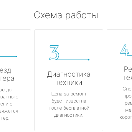
Схема работы
Ре
езд
Диагностика
те
тера
техники
Спе
ас до
Цена за ремонт
про
ованного
будет известна
ре
ени с
после бесплатной
ме
вяжется
диагностики.
корот
тер.