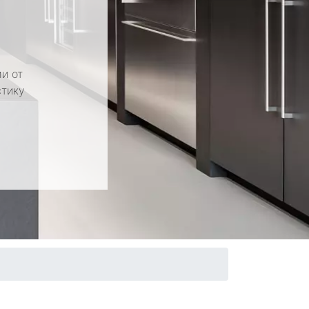
и от
стику