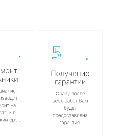
монт
Получение
хники
гарантии
циалист
Сразу после
изводит
всех работ Вам
монт на
будет
сте и в
предоставлена
кий срок.
гарантия.