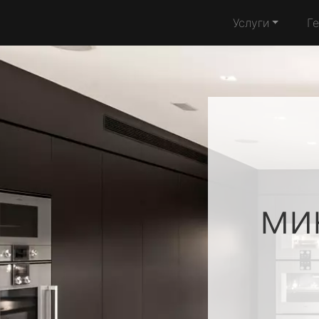
Услуги
Г
ми