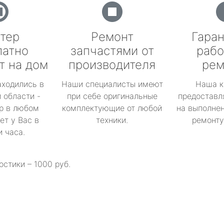
тер
Ремонт
Гаран
латно
запчастями от
рабо
т на дом
производителя
рем
аходились в
Наши специалисты имеют
Наша к
 области -
при себе оригинальные
предоставл
р в любом
комплектующие от любой
на выполнен
ет у Вас в
техники.
ремонту 
и часа.
остики – 1000 руб.