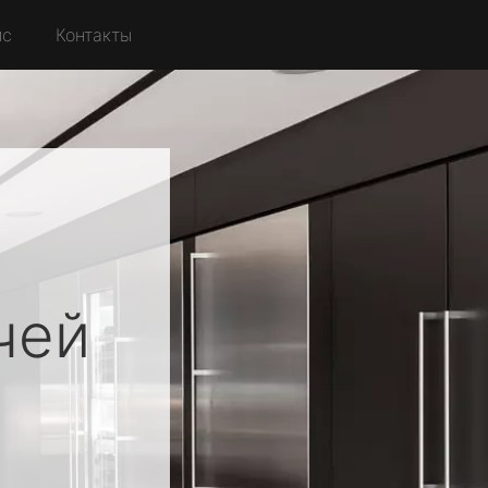
йс
Контакты
чей
о