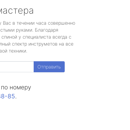
мастера
у Вас в течении часа совершенно
устыми руками. Благодаря
 спиной у специалиста всегда с
лный спектр инструметов на все
вой техники.
Отправить
 по номеру
88-85
.