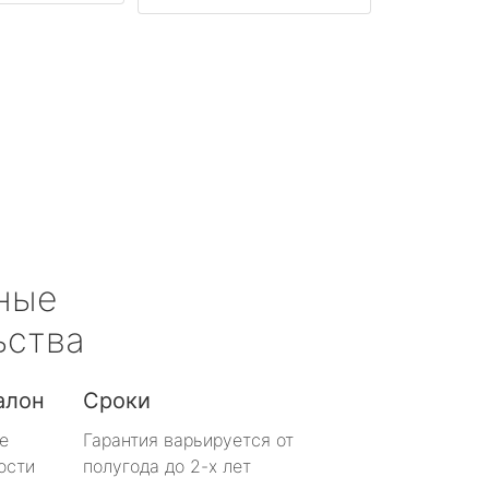
ные
ьства
алон
Сроки
е
Гарантия варьируется от
ости
полугода до 2-х лет